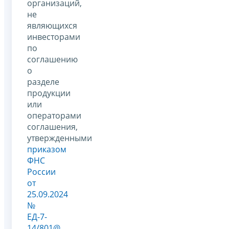
организаций,
не
являющихся
инвесторами
по
соглашению
о
разделе
продукции
или
операторами
соглашения,
утвержденными
приказом
ФНС
России
от
25.09.2024
№
ЕД-7-
14/801@
.