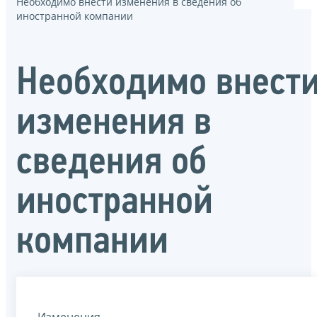
Необходимо внести изменения в сведения об
иностранной компании
Необходимо внест
изменения в
сведения об
иностранной
компании
Изменения