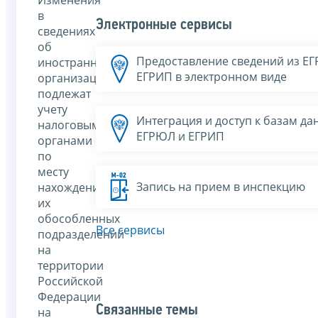
в
Электронные сервисы
сведениях
об
Предоставление сведений из Е
иностранных
ЕГРИП в электронном виде
организациях
подлежат
учету
Интеграция и доступ к базам да
налоговыми
ЕГРЮЛ и ЕГРИП
органами
по
месту
Запись на прием в инспекцию
нахождения
их
обособленных
Все сервисы
подразделений
на
территории
Российской
Федерации
Связанные темы
на