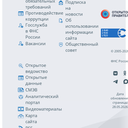
обязательных
Подписка
требований
на
Противодействие
новости
коррупции
Об
Госслужба
использовании
в ФНС
информации
России
сайта
Вакансии
Общественный
совет
© 2005-202
ФНС Росси
Открытое
ведомство
Открытые
данные
СМЭВ
Дата
Аналитический
обновлени
портал
страницы
28.05.2026
Видеоматериалы
Карта
сайта