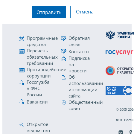
Отмена
Отправить
Программные
Обратная
средства
связь
Перечень
Контакты
обязательных
Подписка
требований
на
Противодействие
новости
коррупции
Об
Госслужба
использовании
в ФНС
информации
России
сайта
Вакансии
Общественный
совет
© 2005-202
ФНС Росси
Открытое
ведомство