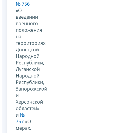
№ 756
«О
введении
военного
положения
на
территориях
Донецкой
Народной
Республики,
Луганской
Народной
Республики,
Запорожской
и
Херсонской
областей»
и
№
757
«О
мерах,