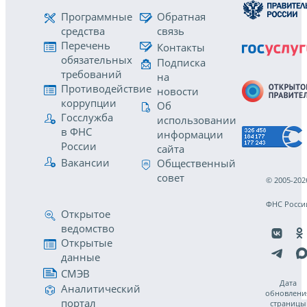
Программные
Обратная
средства
связь
Перечень
Контакты
обязательных
Подписка
требований
на
Противодействие
новости
коррупции
Об
Госслужба
использовании
в ФНС
информации
России
сайта
Вакансии
Общественный
совет
© 2005-202
ФНС Росси
Открытое
ведомство
Открытые
данные
СМЭВ
Дата
Аналитический
обновлени
портал
страницы