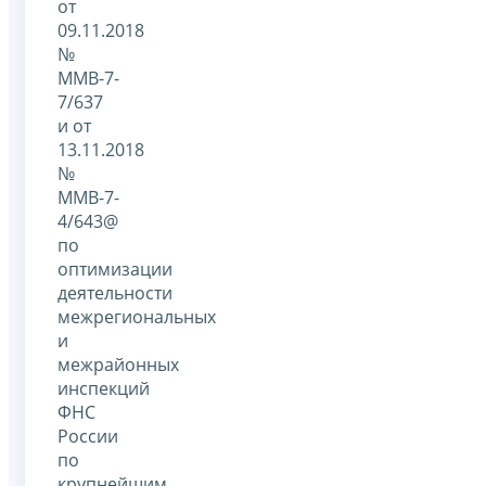
от
09.11.2018
№
ММВ-7-
7/637
и от
13.11.2018
№
ММВ-7-
4/643@
по
оптимизации
деятельности
межрегиональных
и
межрайонных
инспекций
ФНС
России
по
крупнейшим