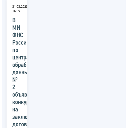
31.03.2023
16:09
В
МИ
ФНС
России
по
централизованной
обработке
данных
№
2
объявлен
конкурс
на
заключение
договора