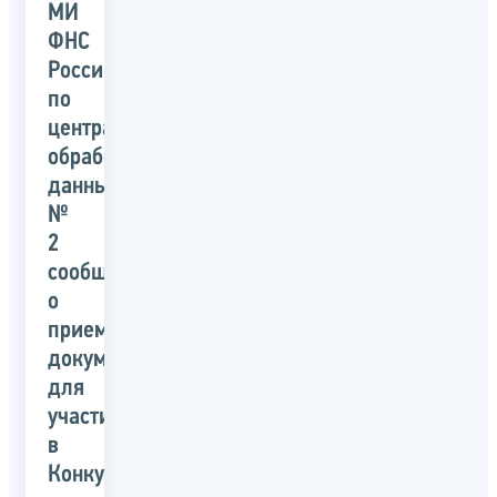
МИ
ФНС
России
по
централизованной
обработке
данных
№
2
сообщает
о
приеме
документов
для
участия
в
Конкурсе