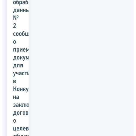
обработке
данных
№
2
сообщает
о
приеме
документов
для
участия
в
Конкурсе
на
заключение
договора
о
целевом