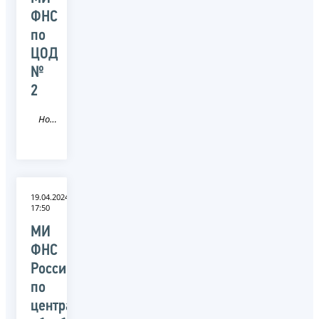
ФНС
по
ЦОД
№
2
Новость
19.04.2024
17:50
МИ
ФНС
России
по
централизованной