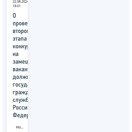
22.08.2024
18:01
О
проведении
второго
этапа
конкурса
на
замещение
вакантных
должностей
государственной
гражданской
службы
Российской
Федерации
Новость