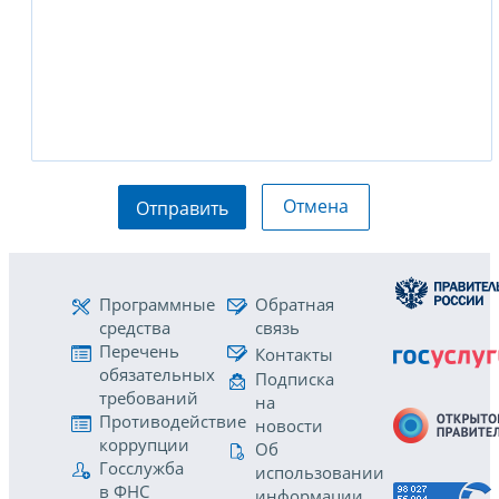
Отмена
Отправить
Программные
Обратная
средства
связь
Перечень
Контакты
обязательных
Подписка
требований
на
Противодействие
новости
коррупции
Об
Госслужба
использовании
в ФНС
информации