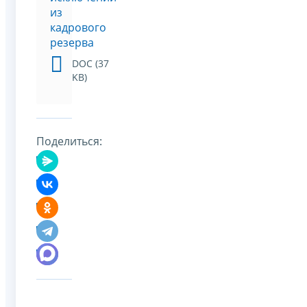
из
кадрового
резерва
DOC (37
KB)
Поделиться: