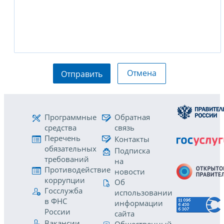
Отмена
Отправить
Программные
Обратная
средства
связь
Перечень
Контакты
обязательных
Подписка
требований
на
Противодействие
новости
коррупции
Об
Госслужба
использовании
в ФНС
информации
России
сайта
Вакансии