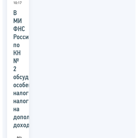
10:17
В
МИ
ФНС
России
по
КН
№
2
обсудили
особенности
налогообложения
налога
на
дополнительный
доход
Новость