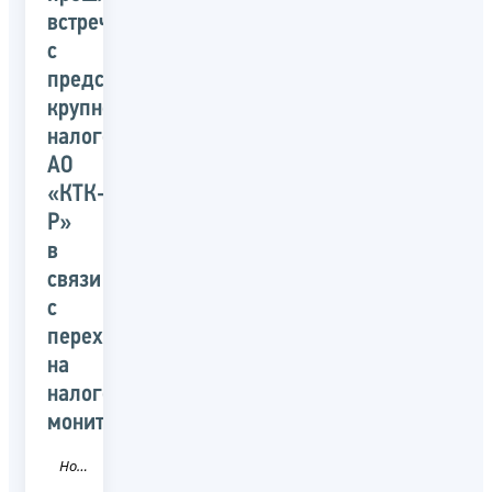
встреча
с
представителями
крупнейшего
налогоплательщика
АО
«КТК-
Р»
в
связи
с
переходом
на
налоговый
мониторинг
Новость