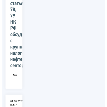
статьями
78,
79
НК
РФ
обсудили
с
крупнейшими
налогоплательщиками
нефтегазового
сектора
Новость
01.10.2020
09:37