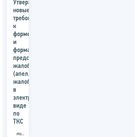
Утверждены
новые
требования
к
форме
и
формату
представления
жалоб
(апелляционных
жалоб)
в
электронном
виде
по
ТКС
Новость