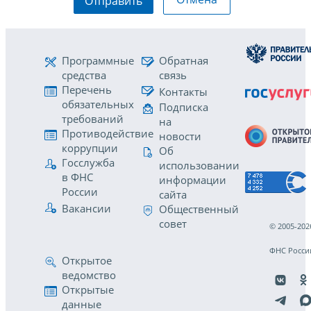
Отправить
Программные
Обратная
средства
связь
Перечень
Контакты
обязательных
Подписка
требований
на
Противодействие
новости
коррупции
Об
Госслужба
использовании
в ФНС
информации
России
сайта
Вакансии
Общественный
совет
© 2005-202
ФНС Росси
Открытое
ведомство
Открытые
данные