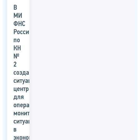
В
МИ
ФНС
России
по
КН
№
2
создан
ситуационный
центр
для
оперативного
мониторинга
ситуации
в
экономике