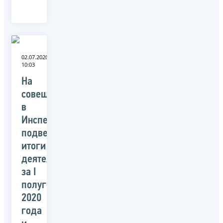
02.07.2020
10:03
На
совещании
в
Инспекции
подведены
итоги
деятельности
за I
полугодие
2020
года