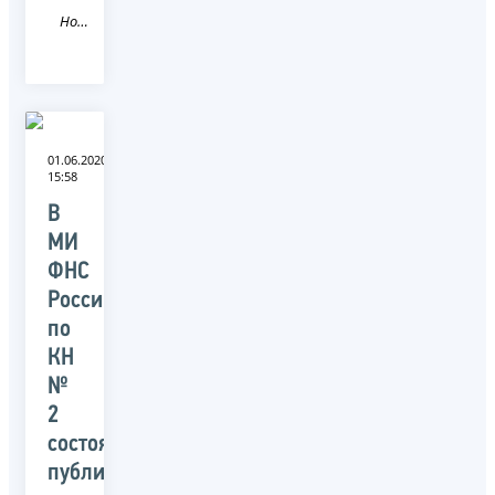
Новость
01.06.2020
15:58
В
МИ
ФНС
России
по
КН
№
2
состоялись
публичные