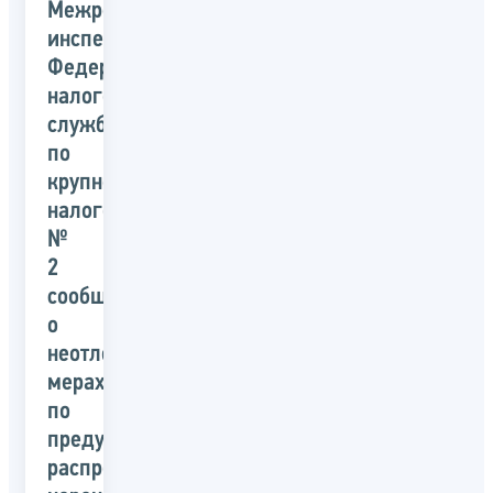
Межрегиональная
инспекция
Федеральной
налоговой
службы
по
крупнейшим
налогоплательщикам
№
2
сообщает
о
неотложных
мерах
по
предупреждению
распространения