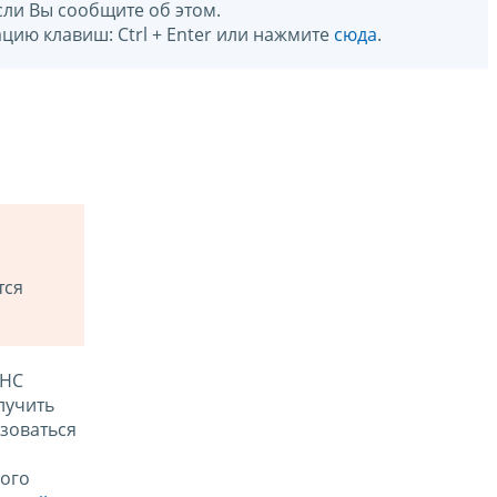
сли Вы сообщите об этом.
цию клавиш: Ctrl + Enter или нажмите
сюда
.
тся
ФНС
лучить
зоваться
ого