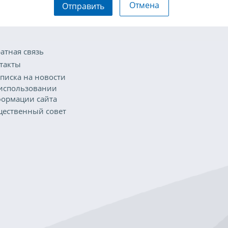
Отмена
Отправить
атная связь
такты
писка на новости
использовании
ормации сайта
ественный совет