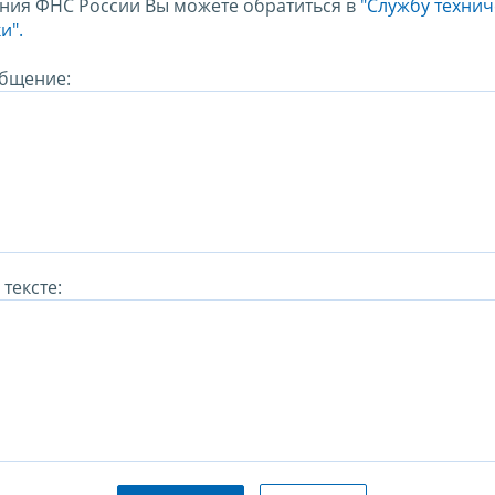
ния ФНС России Вы можете обратиться в
"Службу техни
и".
бщение:
тексте: