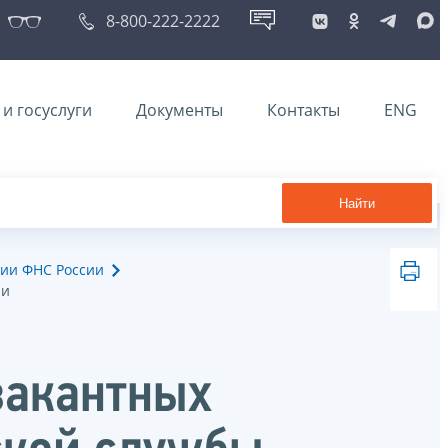
8-800-222-2222
и госуслуги
Документы
Контакты
ENG
Найти
ии ФНС России
ии
вакантных