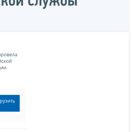
ской службы
провела
йской
ии.
рузить