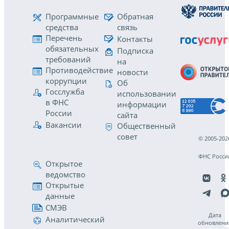
Программные
Обратная
средства
связь
Перечень
Контакты
обязательных
Подписка
требований
на
Противодействие
новости
коррупции
Об
Госслужба
использовании
в ФНС
информации
России
сайта
Вакансии
Общественный
совет
© 2005-202
ФНС Росси
Открытое
ведомство
Открытые
данные
СМЭВ
Дата
Аналитический
обновлени