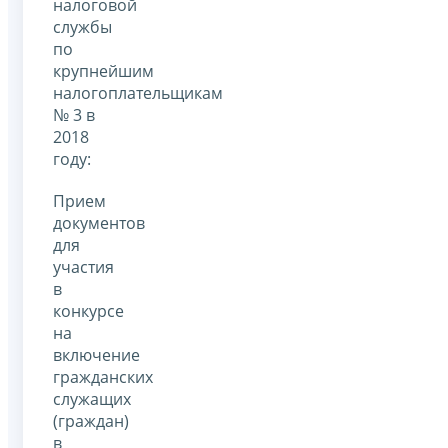
налоговой
службы
по
крупнейшим
налогоплательщикам
№ 3 в
2018
году:
Прием
документов
для
участия
в
конкурсе
на
включение
гражданских
служащих
(граждан)
в