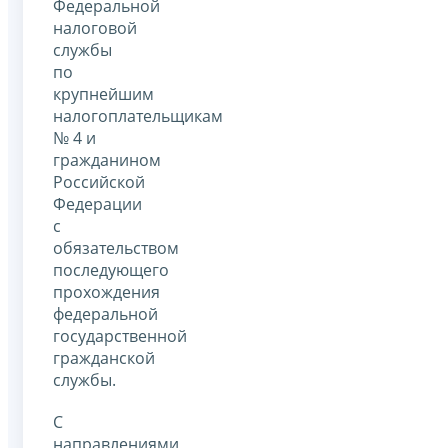
Федеральной
налоговой
службы
по
крупнейшим
налогоплательщикам
№ 4 и
гражданином
Российской
Федерации
с
обязательством
последующего
прохождения
федеральной
государственной
гражданской
службы.
С
направлениями