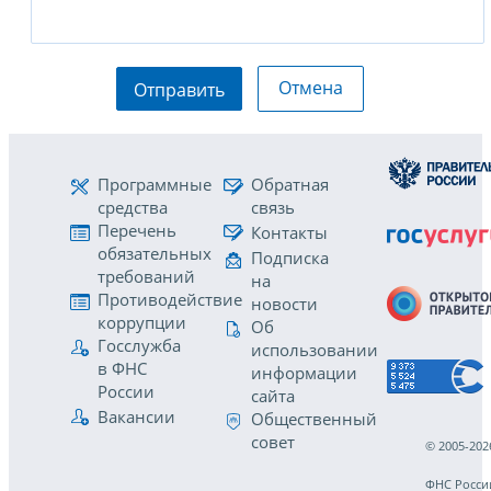
Отмена
Отправить
Программные
Обратная
средства
связь
Перечень
Контакты
обязательных
Подписка
требований
на
Противодействие
новости
коррупции
Об
Госслужба
использовании
в ФНС
информации
России
сайта
Вакансии
Общественный
совет
© 2005-202
ФНС Росси