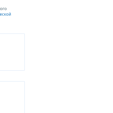
ого
ческой