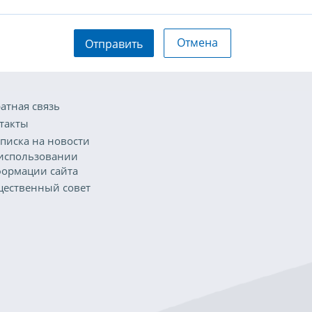
Отмена
Отправить
атная связь
такты
писка на новости
использовании
ормации сайта
ественный совет