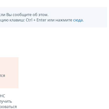
сли Вы сообщите об этом.
цию клавиш: Ctrl + Enter или нажмите
сюда
.
тся
ФНС
лучить
зоваться