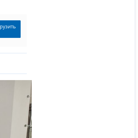
рузить