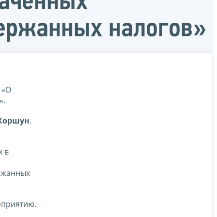
лаченных
держанных налогов»
 «О
».
 Коршун
.
х в
ржанных
оприятию.