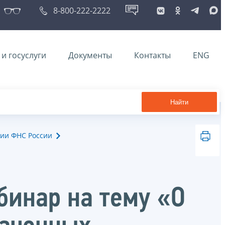
8-800-222-2222
и госуслуги
Документы
Контакты
ENG
Найти
ии ФНС России
бинар на тему «О