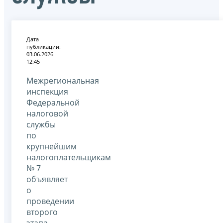
Дата
публикации:
03.06.2026
12:45
Межрегиональная
инспекция
Федеральной
налоговой
службы
по
крупнейшим
налогоплательщикам
№ 7
объявляет
о
проведении
второго