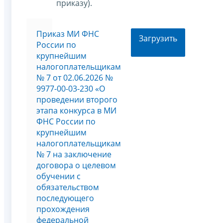
приказу).
Приказ МИ ФНС
Загрузить
России по
крупнейшим
налогоплательщикам
№ 7 от 02.06.2026 №
9977-00-03-230 «О
проведении второго
этапа конкурса в МИ
ФНС России по
крупнейшим
налогоплательщикам
№ 7 на заключение
договора о целевом
обучении с
обязательством
последующего
прохождения
федеральной