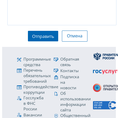
Отмена
Отправить
Программные
Обратная
средства
связь
Перечень
Контакты
обязательных
Подписка
требований
на
Противодействие
новости
коррупции
Об
Госслужба
использовании
в ФНС
информации
России
сайта
Вакансии
Общественный