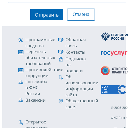
Отмена
Отправить
Программные
Обратная
средства
связь
Перечень
Контакты
обязательных
Подписка
требований
на
Противодействие
новости
коррупции
Об
Госслужба
использовании
в ФНС
информации
России
сайта
Вакансии
Общественный
совет
© 2005-202
ФНС Росси
Открытое
ведомство