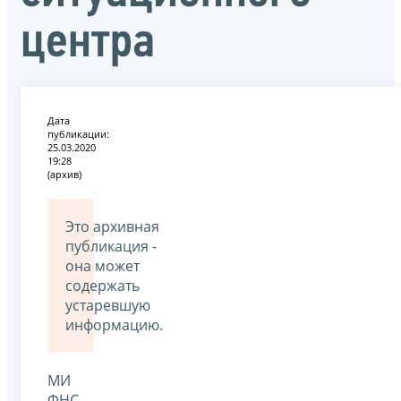
центра
Дата
публикации:
25.03.2020
19:28
(архив)
Это архивная
публикация -
она может
содержать
устаревшую
информацию.
МИ
ФНС