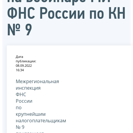
ФНС России по КН
№ 9
Дата
публикации:
08.09.2022
16:34
Межрегиональная
инспекция
ФНС
России
по
крупнейшим
налогоплательщикам
№ 9