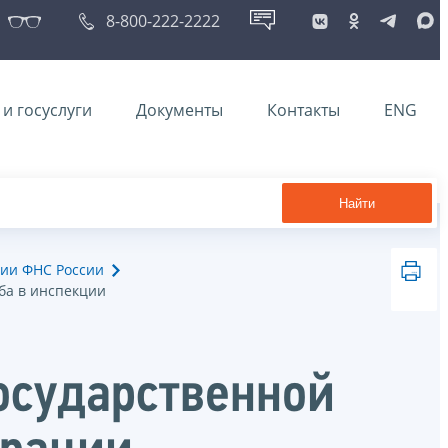
8-800-222-2222
и госуслуги
Документы
Контакты
ENG
Найти
ии ФНС России
ба в инспекции
осударственной