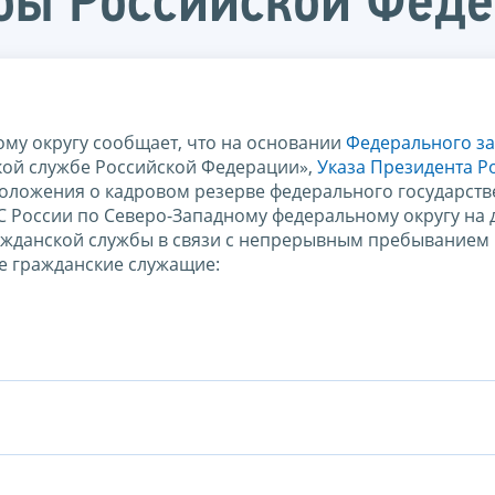
бы Российской Фед
му округу сообщает, что на основании
Федерального за
кой службе Российской Федерации»,
Указа Президента Р
оложения о кадровом резерве федерального государств
С России по Северо-Западному федеральному округу на
ажданской службы в связи с непрерывным пребыванием 
ые гражданские служащие: