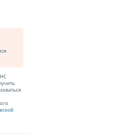
тся
ФНС
лучить
зоваться
ого
ческой