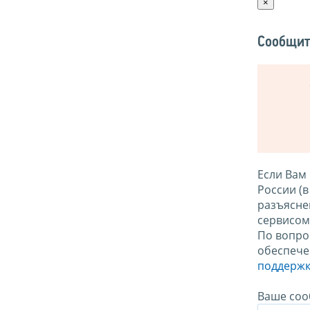
×
Сообщит
Если Вам
России (
разъясне
сервисо
По вопро
обеспече
поддержк
Ваше соо