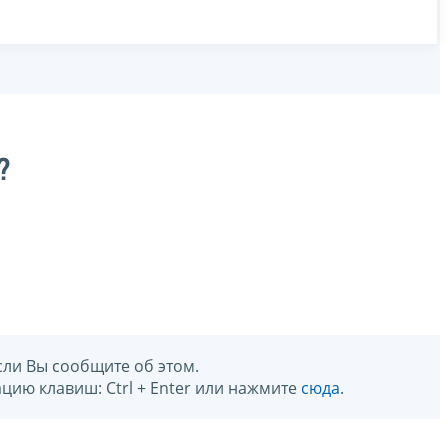
?
сли Вы сообщите об этом.
цию клавиш: Ctrl + Enter или нажмите
сюда
.