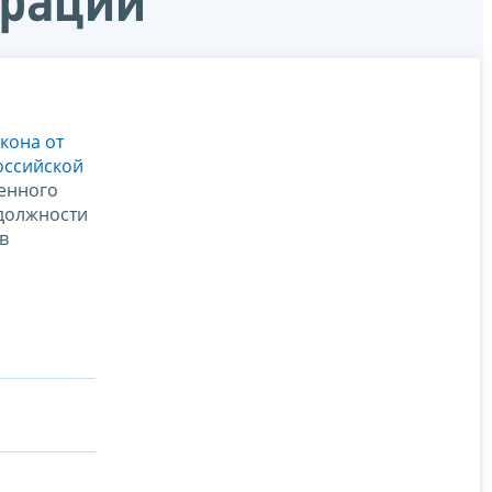
ерации
кона от
оссийской
енного
 должности
в