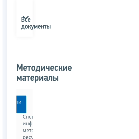
Все
документы
Методические
материалы
Перейти
Специализированный
информационно-
методический
ресурс