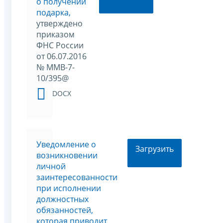
о получении
подарка,
утверждено
приказом
ФНС России
от 06.07.2016
№ ММВ-7-
10/395@
DOCX
Уведомление о
Загрузить
возникновении
личной
заинтересованности
при исполнении
должностных
обязанностей,
которая приводит