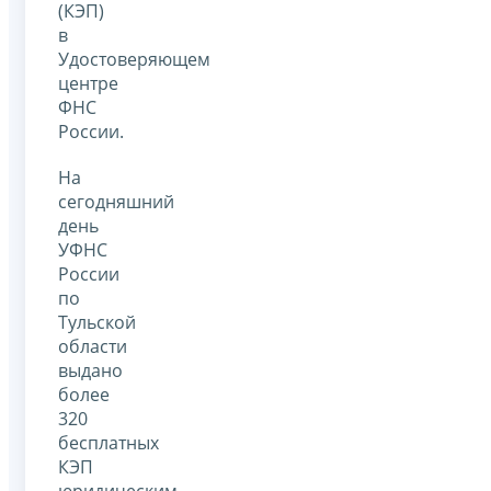
(КЭП)
в
Удостоверяющем
центре
ФНС
России.
На
сегодняшний
день
УФНС
России
по
Тульской
области
выдано
более
320
бесплатных
КЭП
юридическим