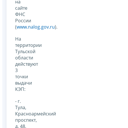
на
сайте
ФНС
России
(
www.nalog.gov.ru
).
На
территории
Тульской
области
действуют
3
точки
выдачи
КЭП:
- г.
Тула,
Красноармейский
проспект,
д. 48,