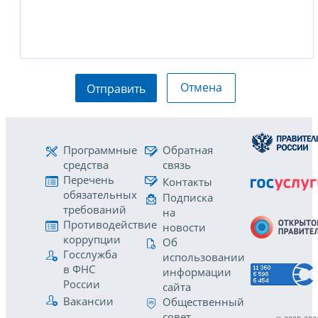
Отмена
Отправить
Программные
Обратная
средства
связь
Перечень
Контакты
обязательных
Подписка
требований
на
Противодействие
новости
коррупции
Об
Госслужба
использовании
в ФНС
информации
России
сайта
Вакансии
Общественный
совет