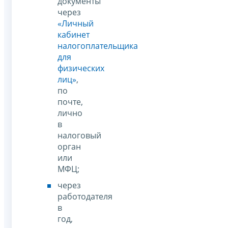
документы
через
«Личный
кабинет
налогоплательщика
для
физических
лиц»
,
по
почте,
лично
в
налоговый
орган
или
МФЦ;
через
работодателя
в
год,