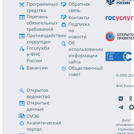
Программные
Обратная
средства
связь
Перечень
Контакты
обязательных
Подписка
требований
на
Противодействие
новости
коррупции
Об
Госслужба
использовании
в ФНС
информации
России
сайта
Вакансии
Общественный
совет
© 2005-202
ФНС Росси
Открытое
ведомство
Открытые
данные
СМЭВ
Дата
Аналитический
обновлени
портал
страницы
08.08.2026