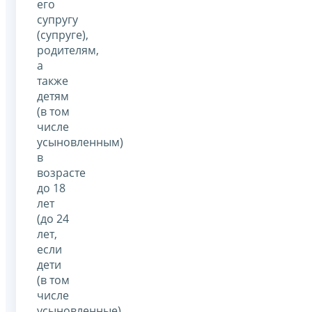
его
супругу
(супруге),
родителям,
а
также
детям
(в том
числе
усыновленным)
в
возрасте
до 18
лет
(до 24
лет,
если
дети
(в том
числе
усыновленные)