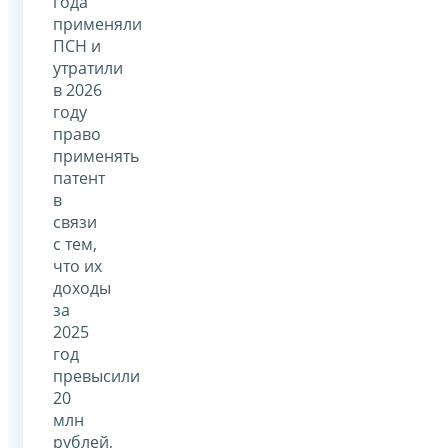
года
применяли
ПСН и
утратили
в 2026
году
право
применять
патент
в
связи
с тем,
что их
доходы
за
2025
год
превысили
20
млн
рублей,