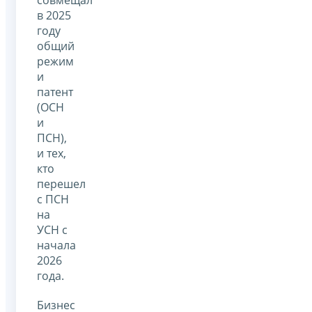
в 2025
году
общий
режим
и
патент
(ОСН
и
ПСН),
и тех,
кто
перешел
с ПСН
на
УСН с
начала
2026
года.
Бизнес