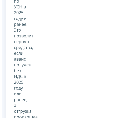
по
УСН в
2025
году и
ранее.
Это
позволит
вернуть
средства,
если
аванс
получен
без
НДС в
2025
году
или
ранее,
а
отгрузка
произошла