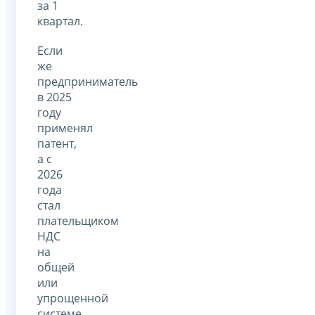
за 1
квартал.
Если
же
предприниматель
в 2025
году
применял
патент,
а с
2026
года
стал
плательщиком
НДС
на
общей
или
упрощенной
системе