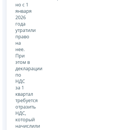
но с 1
января
2026
года
утратили
право
на
нее.
При
этом в
декларации
по
НДС
за 1
квартал
требуется
отразить
НДС,
который
начислили