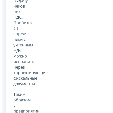
выдачу
чеков
без
НДС.
Пробитые
с 1
апреля
чеки с
учтенным
НДС
можно
исправить
через
корректирующие
фискальные
документы.
Таким
образом,
у
предприятий