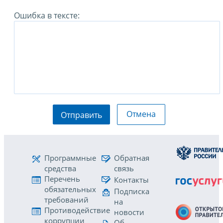
Ошибка в тексте:
Отмена
Отправить
Программные
Обратная
средства
связь
Перечень
Контакты
обязательных
Подписка
требований
на
Противодействие
новости
коррупции
Об