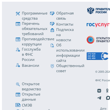
Программные
Обратная
средства
связь
Перечень
Контакты
обязательных
Подписка
требований
на
Противодействие
новости
коррупции
Об
Госслужба
использовании
в ФНС
информации
России
сайта
Вакансии
Общественный
совет
© 2005-202
ФНС Росси
Открытое
ведомство
Открытые
данные
СМЭВ
Дата