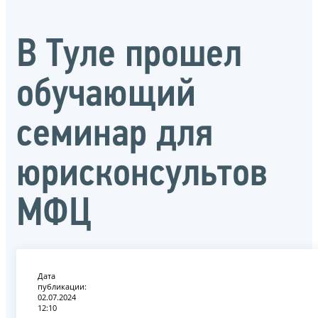
В Туле прошел
обучающий
семинар для
юрисконсультов
МФЦ
Дата
публикации:
02.07.2024
12:10