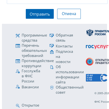
Отмена
Отправить
Программные
Обратная
средства
связь
Перечень
Контакты
обязательных
Подписка
требований
на
Противодействие
новости
коррупции
Об
Госслужба
использовании
в ФНС
информации
России
сайта
Вакансии
Общественный
совет
© 2005-202
ФНС Росси
Открытое