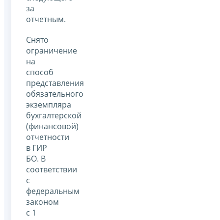
за
отчетным.
Снято
ограничение
на
способ
представления
обязательного
экземпляра
бухгалтерской
(финансовой)
отчетности
в ГИР
БО. В
соответствии
с
федеральным
законом
с 1