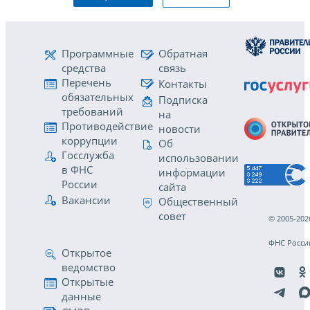
Программные
Обратная
средства
связь
Перечень
Контакты
обязательных
Подписка
требований
на
Противодействие
новости
коррупции
Об
Госслужба
использовании
в ФНС
информации
России
сайта
Вакансии
Общественный
совет
© 2005-202
ФНС Росси
Открытое
ведомство
Открытые
данные