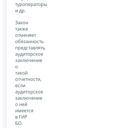
туроператоры
и др.
Закон
также
отменяет
обязанность
представлять
аудиторское
заключение
о
такой
отчетности,
если
аудиторское
заключение
о ней
имеется
в ГИР
БО.