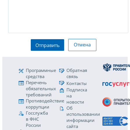
Отмена
Отправить
Программные
Обратная
средства
связь
Перечень
Контакты
обязательных
Подписка
требований
на
Противодействие
новости
коррупции
Об
Госслужба
использовании
в ФНС
информации
России
сайта