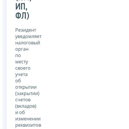
ИП,
ФЛ)
Резидент
уведомляет
налоговый
орган
по
месту
своего
учета
об
открытии
(закрытии)
счетов
(вкладов)
и об
изменении
реквизитов