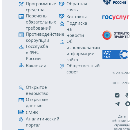
Программные
Обратная
средства
связь
Перечень
Контакты
обязательных
Подписка
требований
на
Противодействие
новости
коррупции
Об
Госслужба
использовании
в ФНС
информации
России
сайта
Вакансии
Общественный
совет
© 2005-202
ФНС Росси
Открытое
ведомство
Открытые
данные
СМЭВ
Дата
Аналитический
обновлени
портал
страницы
08.08.2026