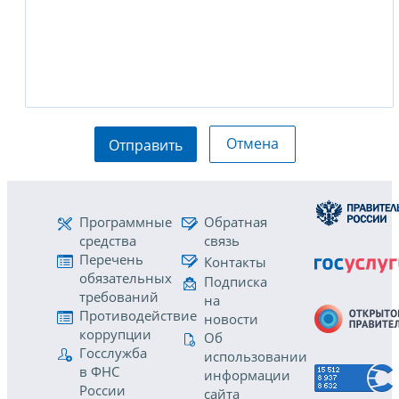
Отмена
Отправить
Программные
Обратная
средства
связь
Перечень
Контакты
обязательных
Подписка
требований
на
Противодействие
новости
коррупции
Об
Госслужба
использовании
в ФНС
информации
России
сайта