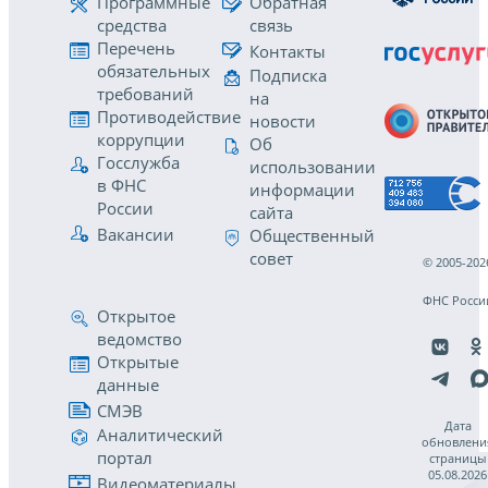
Программные
Обратная
средства
связь
Перечень
Контакты
обязательных
Подписка
требований
на
Противодействие
новости
коррупции
Об
Госслужба
использовании
в ФНС
информации
России
сайта
Вакансии
Общественный
совет
© 2005-202
ФНС Росси
Открытое
ведомство
Открытые
данные
СМЭВ
Дата
Аналитический
обновлени
портал
страницы
05.08.2026
Видеоматериалы