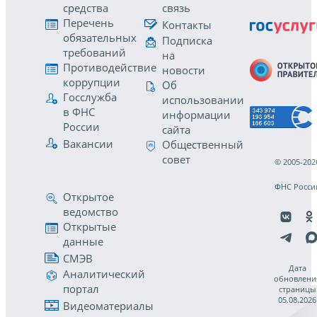
средства
связь
Перечень
Контакты
обязательных
Подписка
требований
на
Противодействие
новости
коррупции
Об
Госслужба
использовании
в ФНС
информации
России
сайта
Вакансии
Общественный
совет
© 2005-202
ФНС Росси
Открытое
ведомство
Открытые
данные
СМЭВ
Дата
Аналитический
обновлени
портал
страницы
05.08.2026
Видеоматериалы