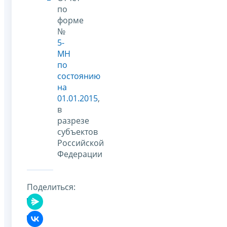
по
форме
№
5-
МН
по
состоянию
на
01.01.2015
,
в
разрезе
субъектов
Российской
Федерации
Поделиться: