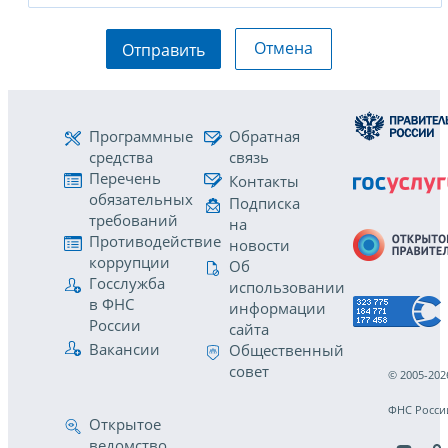
Отмена
Отправить
Программные
Обратная
средства
связь
Перечень
Контакты
обязательных
Подписка
требований
на
Противодействие
новости
коррупции
Об
Госслужба
использовании
в ФНС
информации
России
сайта
Вакансии
Общественный
совет
© 2005-202
ФНС Росси
Открытое
ведомство