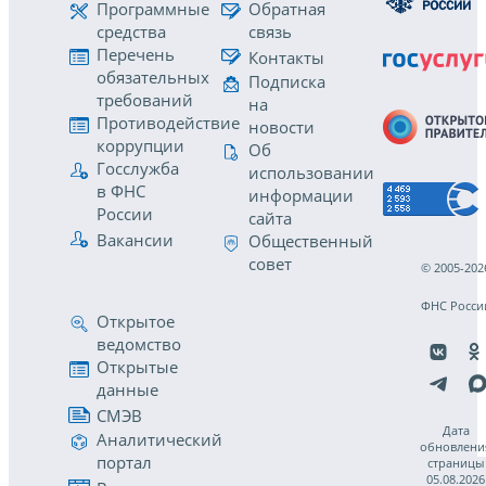
Программные
Обратная
средства
связь
Перечень
Контакты
обязательных
Подписка
требований
на
Противодействие
новости
коррупции
Об
Госслужба
использовании
в ФНС
информации
России
сайта
Вакансии
Общественный
совет
© 2005-202
ФНС Росси
Открытое
ведомство
Открытые
данные
СМЭВ
Дата
Аналитический
обновлени
портал
страницы
05.08.2026