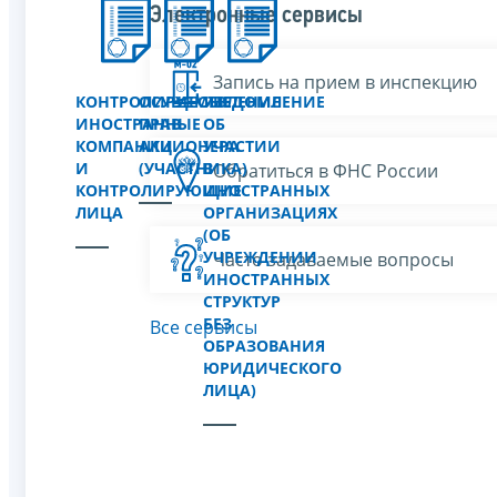
Электронные сервисы
Запись на прием в инспекцию
КОНТРОЛИРУЕМЫЕ
ОСУЩЕСТВЛЕНИЕ
УВЕДОМЛЕНИЕ
ИНОСТРАННЫЕ
ПРАВ
ОБ
КОМПАНИИ
АКЦИОНЕРА
УЧАСТИИ
И
(УЧАСТНИКА)
В
Обратиться в ФНС России
КОНТРОЛИРУЮЩИЕ
ИНОСТРАННЫХ
ЛИЦА
ОРГАНИЗАЦИЯХ
(ОБ
УЧРЕЖДЕНИИ
Часто задаваемые вопросы
ИНОСТРАННЫХ
СТРУКТУР
БЕЗ
Все сервисы
ОБРАЗОВАНИЯ
ЮРИДИЧЕСКОГО
ЛИЦА)