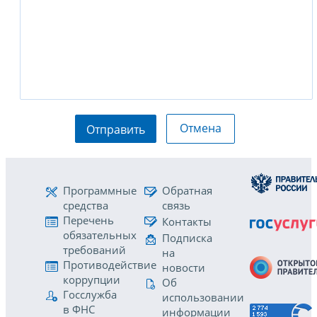
Отмена
Отправить
Программные
Обратная
средства
связь
Перечень
Контакты
обязательных
Подписка
требований
на
Противодействие
новости
коррупции
Об
Госслужба
использовании
в ФНС
информации