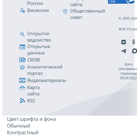
России
сайта
Вакансии
Общественный
совет
© 2005-202
ФНС Росси
Открытое
ведомство
Открытые
данные
СМЭВ
Дата
Аналитический
обновлени
портал
страницы
09.09.2022
Видеоматериалы
Карта
сайта
RSS
Цвет шрифта и фона
Обычный
Контрастный