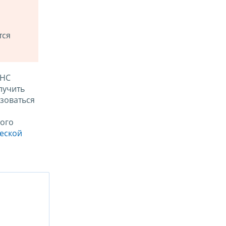
тся
ФНС
лучить
зоваться
ого
ческой