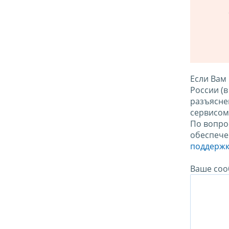
Если Вам
России (
разъясне
сервисо
По вопро
обеспече
поддержк
Ваше соо