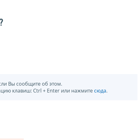
?
сли Вы сообщите об этом.
цию клавиш: Ctrl + Enter или нажмите
сюда
.