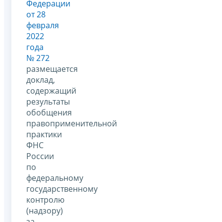
Федерации
от 28
февраля
2022
года
№ 272
размещается
доклад,
содержащий
результаты
обобщения
правоприменительной
практики
ФНС
России
по
федеральному
государственному
контролю
(надзору)
за