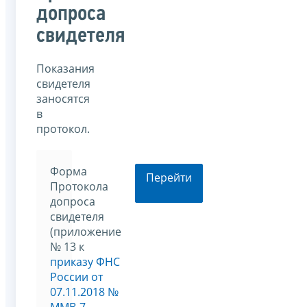
допроса
свидетеля
Показания
свидетеля
заносятся
в
протокол.
Форма
Перейти
Протокола
допроса
свидетеля
(приложение
№ 13 к
приказу ФНС
России от
07.11.2018 №
ММВ-7-