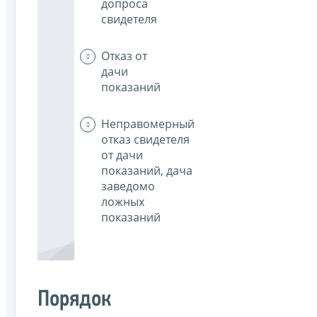
допроса
свидетеля
Отказ от
дачи
показаний
Неправомерный
отказ свидетеля
от дачи
показаний, дача
заведомо
ложных
показаний
Порядок