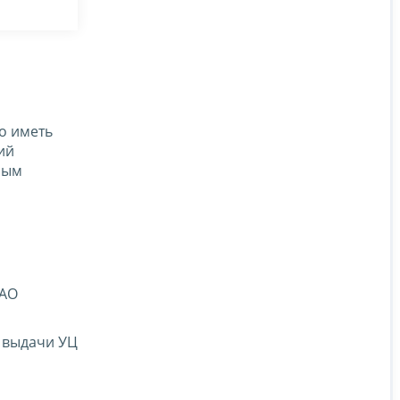
о иметь
ий
ным
 АО
х выдачи УЦ