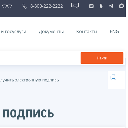
8-800-222-2222
и госуслуги
Документы
Контакты
ENG
Найти
лучить электронную подпись
 подпись