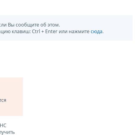
сли Вы сообщите об этом.
цию клавиш: Ctrl + Enter или нажмите
сюда
.
тся
ФНС
лучить