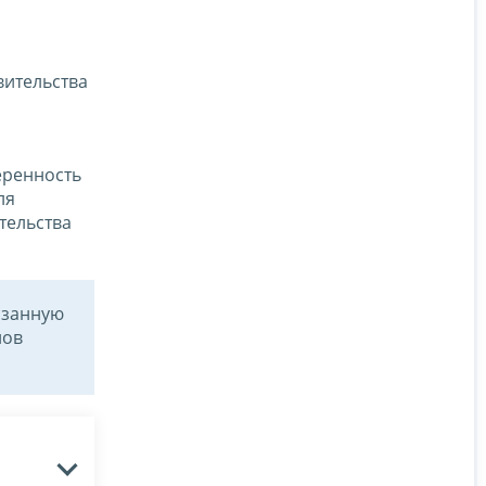
вительства
еренность
ля
тельства
азанную
лов