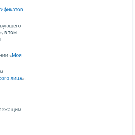
тификатов
ствующего
», в том
м
нии «
Моя
ем
кого лица
».
длежащим