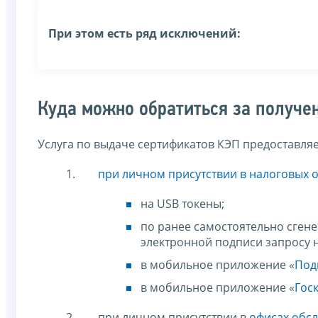
При этом есть ряд исключений:
Куда можно обратиться за получе
Услуга по выдаче сертификатов КЭП предоставляе
при личном присутствии в налоговых 
на USB токены;
по ранее самостоятельно сге
электронной подписи запросу н
в мобильное приложение «
Под
в мобильное приложение «
Гос
при личном присутствии в
офисах обс