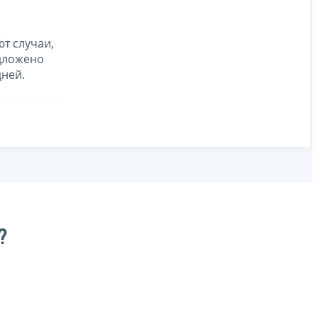
т случаи,
едложено
дней.
?