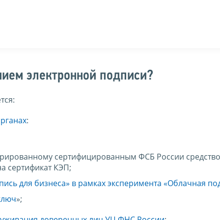
нием электронной подписи?
тся:
органах
:
нерированному сертифицированным ФСБ России средств
а сертификат КЭП;
пись для бизнеса» в рамках эксперимента «Облачная по
ключ
»;
луживания доверенных лиц УЦ ФНС России
;