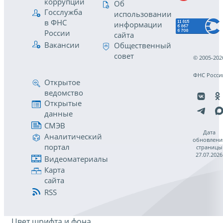
коррупции
Об
Госслужба
использовании
в ФНС
информации
России
сайта
Вакансии
Общественный
совет
© 2005-202
ФНС Росси
Открытое
ведомство
Открытые
данные
СМЭВ
Дата
Аналитический
обновлени
портал
страницы
27.07.2026
Видеоматериалы
Карта
сайта
RSS
Цвет шрифта и фона