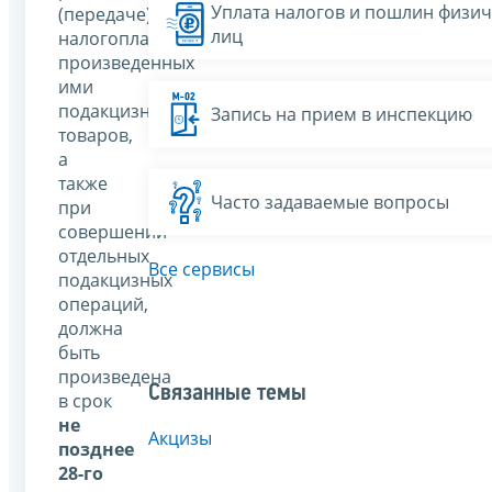
Уплата налогов и пошлин физич
(передаче)
лиц
налогоплательщиками
произведенных
ими
подакцизных
Запись на прием в инспекцию
товаров,
а
также
Часто задаваемые вопросы
при
совершении
отдельных
Все сервисы
подакцизных
операций,
должна
быть
произведена
Связанные темы
в срок
не
Акцизы
позднее
28-го