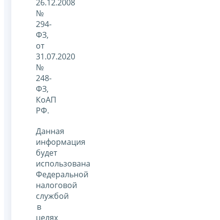
26.12.2008
№
294-
ФЗ,
от
31.07.2020
№
248-
ФЗ,
КоАП
РФ.
Данная
информация
будет
использована
Федеральной
налоговой
службой
в
целях