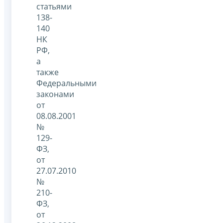
статьями
138-
140
НК
РФ,
а
также
Федеральными
законами
от
08.08.2001
№
129-
ФЗ,
от
27.07.2010
№
210-
ФЗ,
от