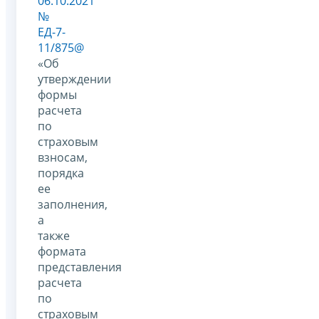
06.10.2021
№
ЕД-7-
11/875@
«Об
утверждении
формы
расчета
по
страховым
взносам,
порядка
ее
заполнения,
а
также
формата
представления
расчета
по
страховым