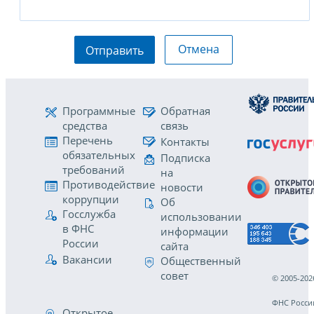
Отмена
Отправить
Программные
Обратная
средства
связь
Перечень
Контакты
обязательных
Подписка
требований
на
Противодействие
новости
коррупции
Об
Госслужба
использовании
в ФНС
информации
России
сайта
Вакансии
Общественный
совет
© 2005-202
ФНС Росси
Открытое