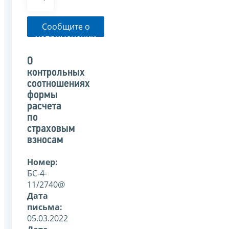
Сообщите о
неприменении
налоговым
органом
О
указанного
контрольных
письма
соотношениях
формы
расчета
по
страховым
взносам
Номер:
БС-4-
11/2740@
Дата
письма:
05.03.2022