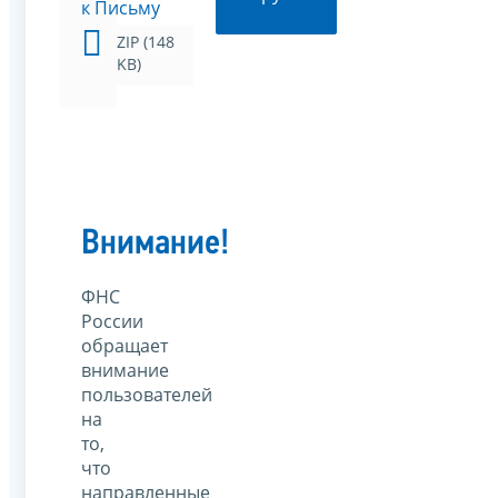
к Письму
ZIP (148
KB)
Внимание!
ФНС
России
обращает
внимание
пользователей
на
то,
что
направленные