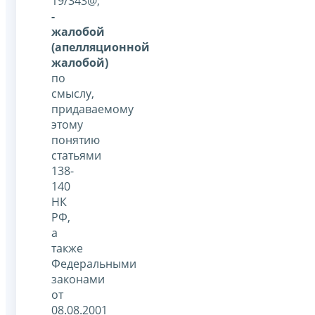
19/343@;
-
жалобой
(апелляционной
жалобой)
по
смыслу,
придаваемому
этому
понятию
статьями
138-
140
НК
РФ,
а
также
Федеральными
законами
от
08.08.2001