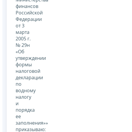
финансов
Российской
Федерации
от 3
марта
2005 г.
№ 29н
«Об
утверждении
формы
налоговой
декларации
по
водному
налогу
и
порядка
ее
заполнения»»
приказываю: