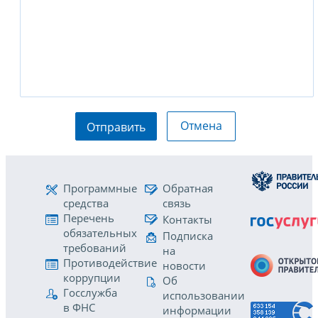
Отмена
Отправить
Программные
Обратная
средства
связь
Перечень
Контакты
обязательных
Подписка
требований
на
Противодействие
новости
коррупции
Об
Госслужба
использовании
в ФНС
информации