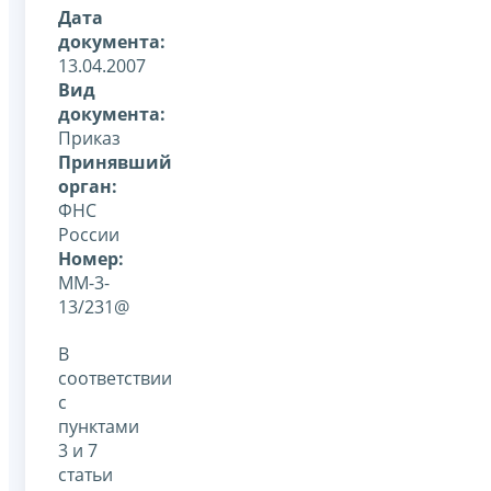
Дата
документа:
13.04.2007
Вид
документа:
Приказ
Принявший
орган:
ФНС
России
Номер:
ММ-3-
13/231@
В
соответствии
с
пунктами
3 и 7
статьи