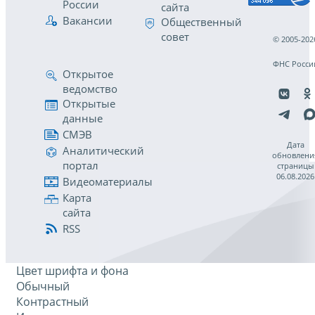
России
сайта
Вакансии
Общественный
совет
© 2005-202
ФНС Росси
Открытое
ведомство
Открытые
данные
СМЭВ
Дата
Аналитический
обновлени
портал
страницы
06.08.2026
Видеоматериалы
Карта
сайта
RSS
Цвет шрифта и фона
Обычный
Контрастный