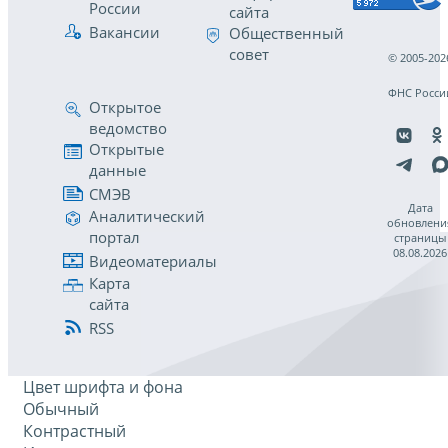
России
сайта
Вакансии
Общественный
совет
© 2005-202
ФНС Росси
Открытое
ведомство
Открытые
данные
СМЭВ
Дата
Аналитический
обновлени
портал
страницы
08.08.2026
Видеоматериалы
Карта
сайта
RSS
Цвет шрифта и фона
Обычный
Контрастный