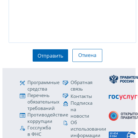
Отмена
Отправить
Программные
Обратная
средства
связь
Перечень
Контакты
обязательных
Подписка
требований
на
Противодействие
новости
коррупции
Об
Госслужба
использовании
в ФНС
информации