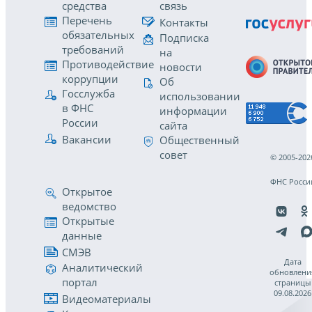
средства
связь
Перечень
Контакты
обязательных
Подписка
требований
на
Противодействие
новости
коррупции
Об
Госслужба
использовании
в ФНС
информации
России
сайта
Вакансии
Общественный
совет
© 2005-202
ФНС Росси
Открытое
ведомство
Открытые
данные
СМЭВ
Дата
Аналитический
обновлени
портал
страницы
09.08.2026
Видеоматериалы