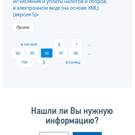
исчисления и уплаты налогов и сборов,
в электронном виде (на основе XML)
(версия 5)»
Приказ
в начало
1
...
94
95
96
97
98
...
104
в конец
Нашли ли Вы нужную
информацию?