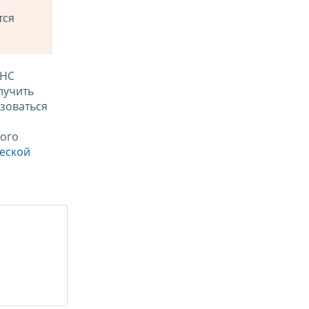
тся
ФНС
лучить
зоваться
ого
ческой