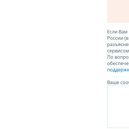
Если Вам
России (
разъясне
сервисо
По вопро
обеспече
поддержк
Ваше соо