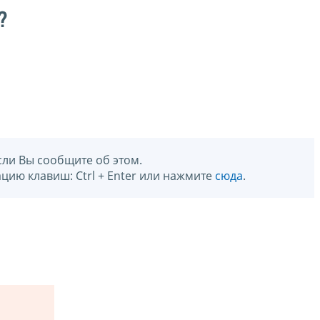
?
сли Вы сообщите об этом.
цию клавиш: Ctrl + Enter или нажмите
сюда
.