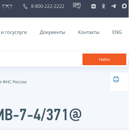
8-800-222-2222
и госуслуги
Документы
Контакты
ENG
Найти
в ФНС России
ММВ-7-4/371@