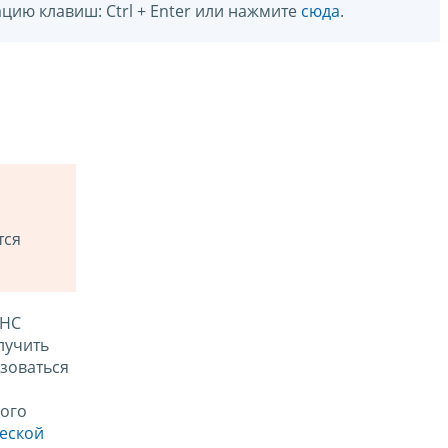
цию клавиш: Ctrl + Enter или нажмите
сюда
.
тся
ФНС
лучить
зоваться
ого
ческой