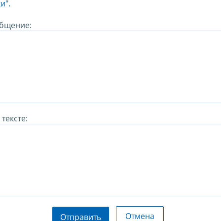
и".
бщение:
тексте:
Отмена
Отправить