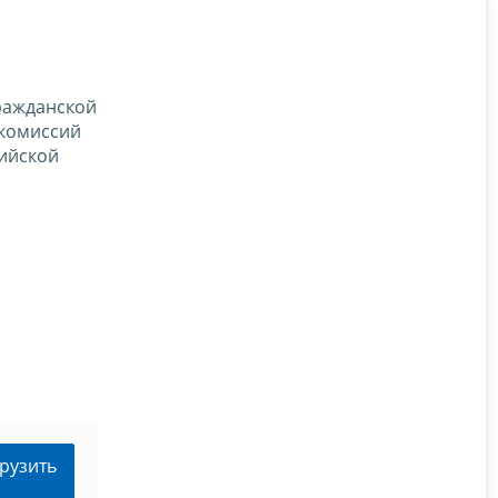
ражданской
 комиссий
сийской
рузить