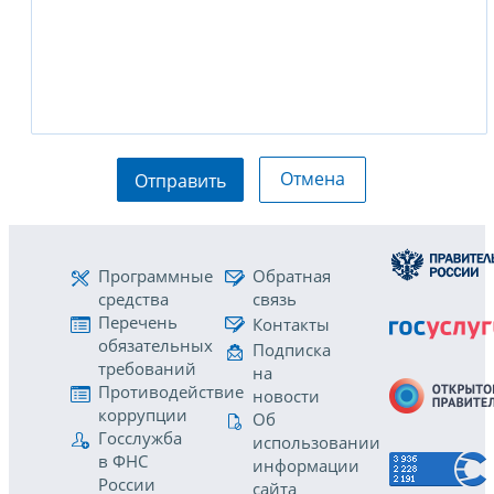
Отмена
Отправить
Программные
Обратная
средства
связь
Перечень
Контакты
обязательных
Подписка
требований
на
Противодействие
новости
коррупции
Об
Госслужба
использовании
в ФНС
информации
России
сайта