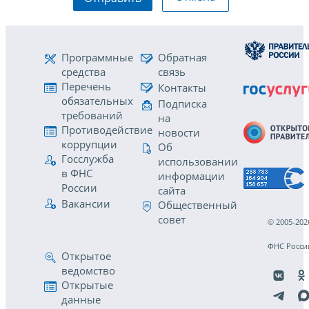
Программные
Обратная
средства
связь
Перечень
Контакты
обязательных
Подписка
требований
на
Противодействие
новости
коррупции
Об
Госслужба
использовании
в ФНС
информации
России
сайта
Вакансии
Общественный
совет
© 2005-202
ФНС Росси
Открытое
ведомство
Открытые
данные