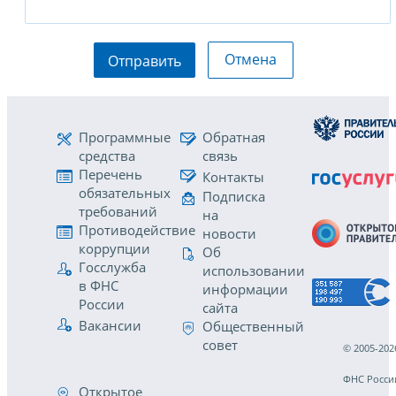
Отмена
Отправить
Программные
Обратная
средства
связь
Перечень
Контакты
обязательных
Подписка
требований
на
Противодействие
новости
коррупции
Об
Госслужба
использовании
в ФНС
информации
России
сайта
Вакансии
Общественный
совет
© 2005-202
ФНС Росси
Открытое