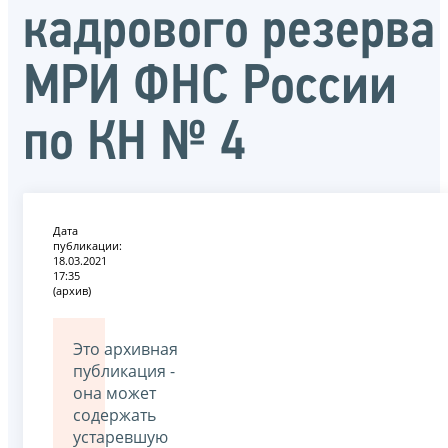
кадрового резерва
МРИ ФНС России
по КН № 4
Дата
публикации:
18.03.2021
17:35
(архив)
Это архивная
публикация -
она может
содержать
устаревшую