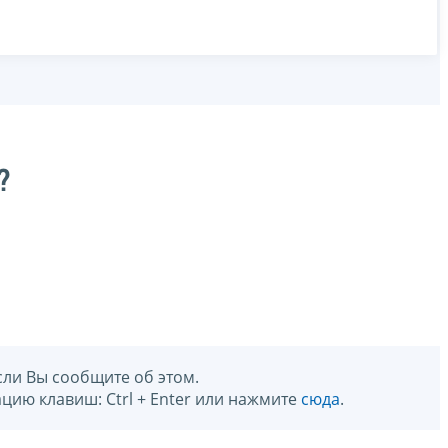
?
сли Вы сообщите об этом.
цию клавиш: Ctrl + Enter или нажмите
сюда
.