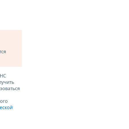
тся
ФНС
лучить
зоваться
ого
ческой