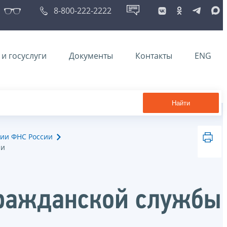
8-800-222-2222
и госуслуги
Документы
Контакты
ENG
Найти
ии ФНС России
ии
гражданской службы