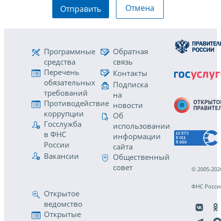
Отмена
Отправить
Программные
Обратная
средства
связь
Перечень
Контакты
обязательных
Подписка
требований
на
Противодействие
новости
коррупции
Об
Госслужба
использовании
в ФНС
информации
России
сайта
Вакансии
Общественный
совет
© 2005-202
ФНС Росси
Открытое
ведомство
Открытые