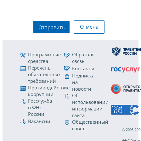
Отмена
Отправить
Программные
Обратная
средства
связь
Перечень
Контакты
обязательных
Подписка
требований
на
Противодействие
новости
коррупции
Об
Госслужба
использовании
в ФНС
информации
России
сайта
Вакансии
Общественный
совет
© 2005-202
ФНС Росси