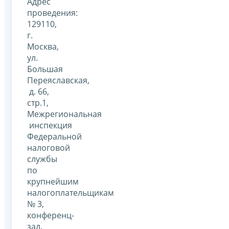
Адрес
проведения:
129110,
г.
Москва,
ул.
Большая
Переяславская,
д. 66,
стр.1,
Межрегиональная
инспекция
Федеральной
налоговой
службы
по
крупнейшим
налогоплательщикам
№ 3,
конференц-
зал.