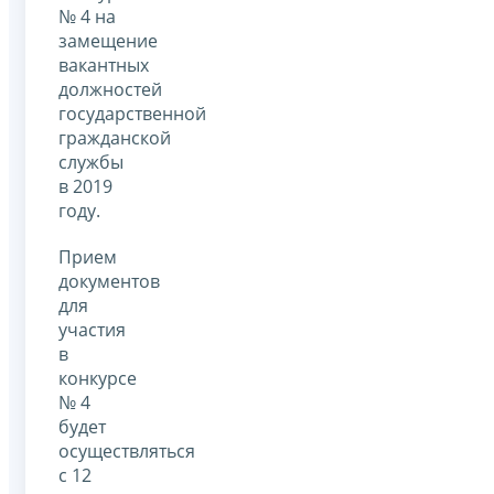
№ 4 на
замещение
вакантных
должностей
государственной
гражданской
службы
в 2019
году.
Прием
документов
для
участия
в
конкурсе
№ 4
будет
осуществляться
с 12