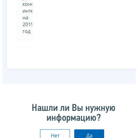
конфликта
интереса
на
2019
год
Нашли ли Вы нужную
информацию?
Нет
Да