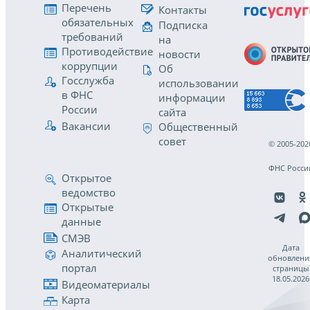
Перечень
Контакты
обязательных
Подписка
требований
на
Противодействие
новости
коррупции
Об
Госслужба
использовании
в ФНС
информации
России
сайта
Вакансии
Общественный
совет
© 2005-202
ФНС Росси
Открытое
ведомство
Открытые
данные
СМЭВ
Дата
Аналитический
обновлени
портал
страницы
18.05.2026
Видеоматериалы
Карта