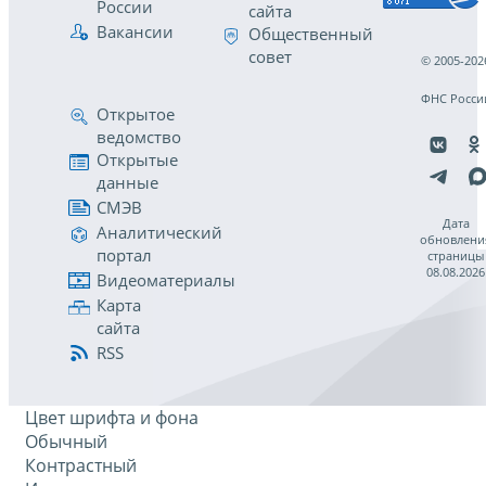
России
сайта
Вакансии
Общественный
совет
© 2005-202
ФНС Росси
Открытое
ведомство
Открытые
данные
СМЭВ
Дата
Аналитический
обновлени
портал
страницы
08.08.2026
Видеоматериалы
Карта
сайта
RSS
Цвет шрифта и фона
Обычный
Контрастный