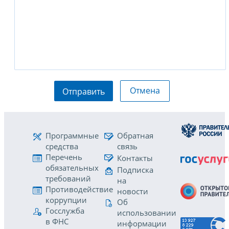
Отмена
Отправить
Программные
Обратная
средства
связь
Перечень
Контакты
обязательных
Подписка
требований
на
Противодействие
новости
коррупции
Об
Госслужба
использовании
в ФНС
информации